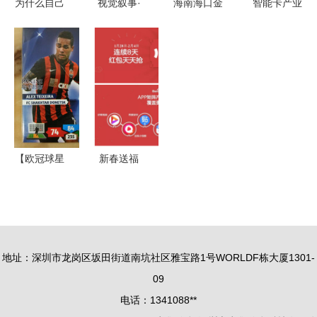
为什么自己
视觉叙事·
海南海口金
智能卡产业
订的目标这
织梦云端 |
士顿与闪迪
解析 聚焦
么难达成？
SIVA 2020
内存卡批发
价格、厂家
史丹佛教授
届视觉与信
指南 聚焦
与产品——
传你3步
息设计方向
卡集信息与
以深圳市启
骤“动态目
毕业作品选
世界工厂网
泰华瑞智能
标”攻克人
集
卡为例
性弱点
【欧冠球星
新春送福
卡SP】深
携手春晚，
度解析 最
除夕APP红
新产品、卡
包狂欢开启
集信息与收
地址：深圳市龙岗区坂田街道南坑社区雅宝路1号WORLDF栋大厦1301-
藏指南
09
电话：1341088**