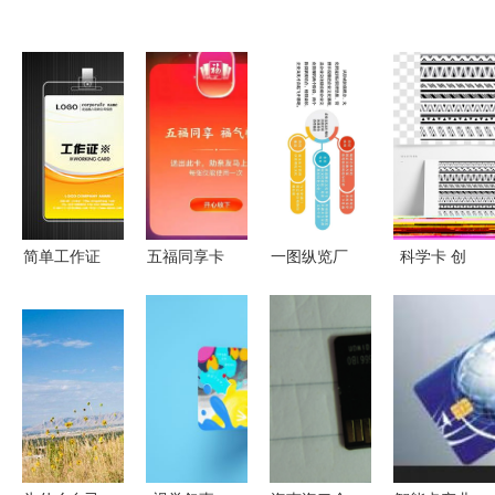
简单工作证
五福同享卡
一图纵览厂
科学卡 创
设计图片素
全解析 是
前打卡新坐
意与知识交
材 高清psd
什么、有什
标 | 京唐文
织的视觉魅
模板下载
么用、如何
化长廊卡集
力
5.73mb 商
获得及卡集
指南
务工作卡大
信息
全